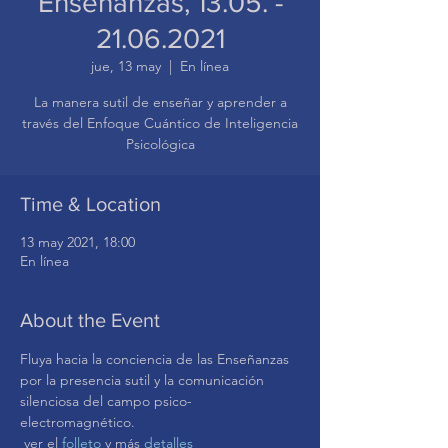
Enseñanzas, 13.05. -
21.06.2021
jue, 13 may
  |  
En línea
La manera sutil de enseñar y aprender a
través del Enfoque Cuántico de Inteligencia
Psicológica
Time & Location
13 may 2021, 18:00
En línea
About the Event
Fluya hacia la conciencia de las Enseñanzas 
por la presencia sutil y la comunicación 
silenciosa del campo psico-
electromagnético.
 ver el 
folleto
 y más 
detalles