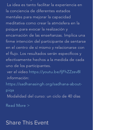
 La idea es tanto facilitar la experiencia en 
la conciencia de diferentes estados 
mentales para mejorar la capacidad 
meditativa como crear la atmósfera en la 
psique para evocar la realización y 
encarnación de las enseñanzas. Implica una 
firme intención del participante de sentarse 
en el centro de sí mismo y relacionarse con 
el flujo. Los resultados serán específicos y 
efectivamente hechos a la medida de cada 
uno de los participantes.
 ver el video 
https://youtu.be/fjFhZZzev8I
 información: 
https://sadhanasingh.org/sadhana-about-
piqa
 Modalidad del curso: un ciclo de 40 días
Read More >
Share This Event