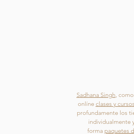
Sadhana Singh
, como 
onlíne
clases y curso
profundamente los t
individualmente 
forma
paquetes d