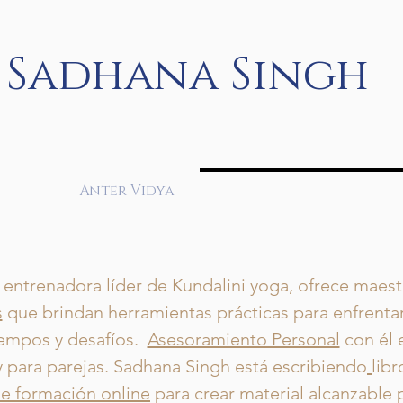
Sadhana Singh
Anter Vidya
entrenadora líder de Kundalini yoga, ofrece maestr
s
que brindan herramientas prácticas para enfrent
iempos y desafíos.
Asesoramiento Personal
con él 
y para parejas. Sadhana Singh está escribiendo
lib
e formación online
para crear material alcanzable 