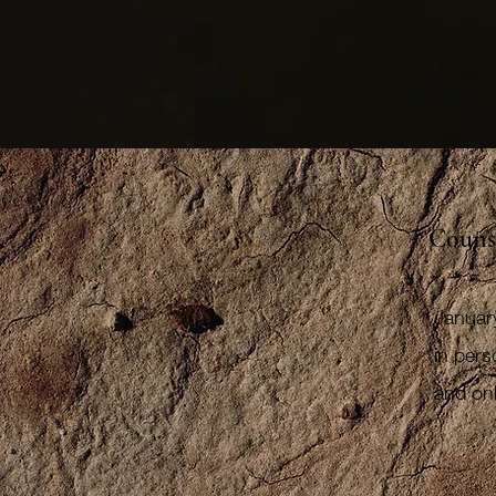
Couns
Januar
in per
and onl