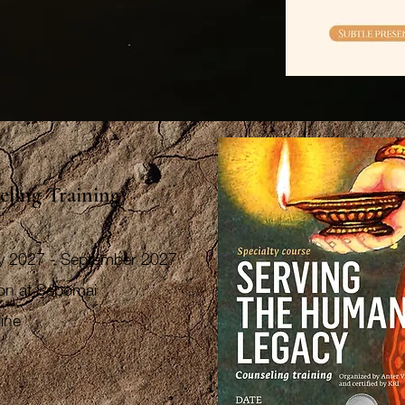
eling Training
y 2027 - September 2027
son at Sebomai
ine