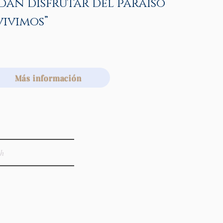
dan disfrutar del paraíso
vivimos”
Más información
gh