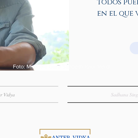
todos pue
en el que 
Foto: Manuela Guru Sandesh Kaur​ Verdi
r Vidya
Sadhana Sin