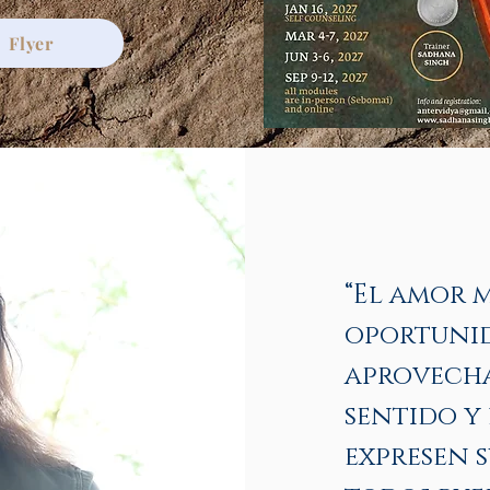
Flyer
“El amor m
oportunid
aprovecha
sentido y
expresen s