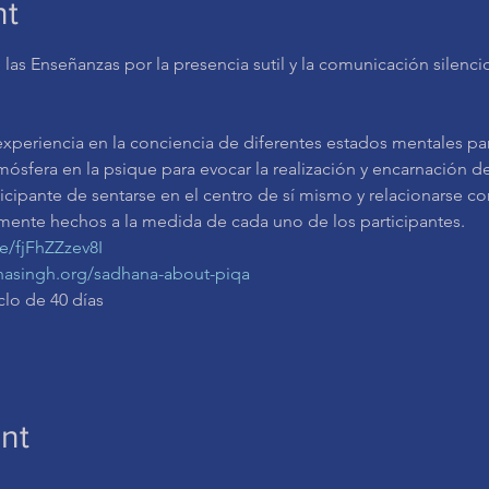
nt
e las Enseñanzas por la presencia sutil y la comunicación silenc
mósfera en la psique para evocar la realización y encarnación de
icipante de sentarse en el centro de sí mismo y relacionarse con
amente hechos a la medida de cada uno de los participantes.
be/fjFhZZzev8I
nasingh.org/sadhana-about-piqa
clo de 40 días
nt