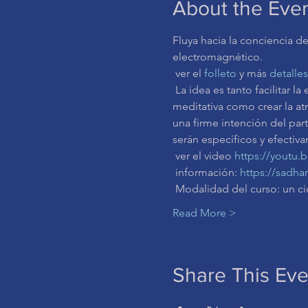
About the Eve
Fluya hacia la conciencia d
electromagnético.
 ver el 
folleto
 y más 
detalles
 La idea es tanto facilitar la experiencia en la conciencia de diferentes estados mentales para mejorar la capacidad 
meditativa como crear la at
una firme intención del part
serán específicos y efectiv
 ver el video 
https://youtu.
 información: 
https://sadha
 Modalidad del curso: un ci
Read More >
Share This Eve