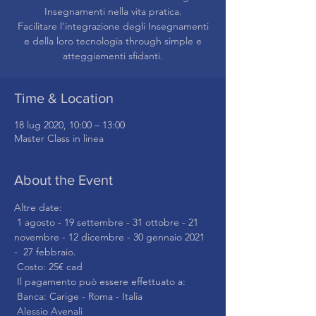
Insegnamenti nella vita pratica.
Facilitare l'integrazione degli Insegnamenti
e della loro tecnologia through simple e
atteggiamenti sfidanti.
Time & Location
18 lug 2020, 10:00 – 13:00
Master Class in linea
About the Event
Altre date:
 1 agosto - 19 settembre - 31 ottobre - 21 
novembre - 12 dicembre - 30 gennaio 2021 
-  27 febbraio.
 Costo: 25€ cad
 Il pagamento può essere effettuato a: 
 Banca: Carige - Roma - Italia
 Alessio Avenali