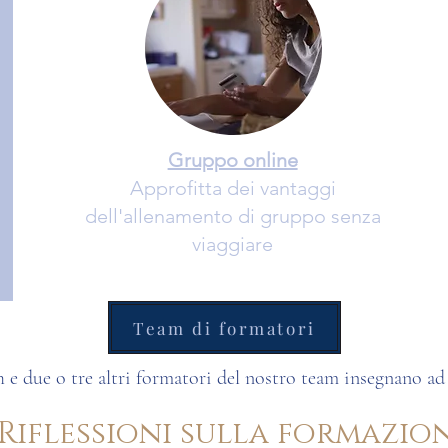
Gruppo online
Approfitta dei vantaggi
dell'allenamento di gruppo senza
viaggiare
Team di formatori
 e due o tre altri formatori del nostro
team
insegnano ad
Riflessioni sulla formazio