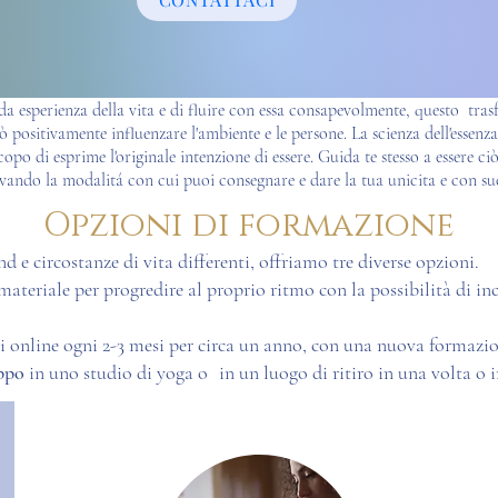
 esperienza della vita e di fluire con essa consapevolmente, questo trasf
ò positivamente influenzare l'ambiente e le persone
.
La scienza dell'essen
copo di esprime l'originale intenzione di essere.
Guida te stesso a essere ci
vando la modalitá con cui puoi consegnare e dare la tua unicita e con su
Opzioni di formazione
 e circostanze di vita differenti, offriamo tre diverse opzioni.
materiale per progredire al proprio ritmo con la possibilità di in
i online ogni 2-3 mesi per circa un anno, con una nuova formazio
uppo
in uno studio di yoga o
in un luogo di ritiro in una volta o 