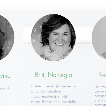
Britt, Norvegia
Be
enia
È stato meravigliosamente
Ho imp
grandi
utile, stimolante e
per av
prospe
trasformativo in molti
è stat
modi. Penso che una delle
avvent