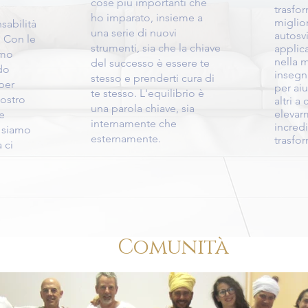
cose più importanti che
trasfor
ho imparato, insieme a
miglio
sabilità
una serie di nuovi
autosv
. Con le
strumenti, sia che la chiave
applic
amo
nella m
del successo è essere te
do
insegn
stesso e prenderti cura di
per
per aiu
te stesso. L'equilibrio è
nostro
altri a
una parola chiave, sia
elevar
e
internamente che
incredi
 siamo
esternamente.
trasfo
 ci
Comunità