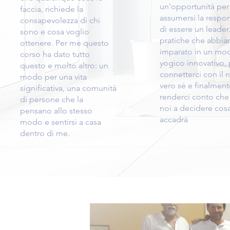
un'opportunità per
faccia, richiede la
assumersi la respon
consapevolezza di chi
di essere un leader
sono e cosa voglio
pratiche che abbi
ottenere. Per me questo
imparato in un mo
corso ha dato tutto
yogico innovativo, 
questo e molto altro: un
connetterci con il 
modo per una vita
vero sé e finalment
significativa, una comunità
renderci conto che
di persone che la
noi a decidere cosa
pensano allo stesso
accadrà
modo e sentirsi a casa
dentro di me.