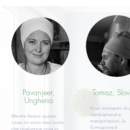
Pavanjeet,
Tomaz, Slov
Ungheria
In un momento di 
cambiamenti e
Mentre facevo questo
manipolazioni, la
corso mi sono reso conto
formazione è
che qualunque cosa io