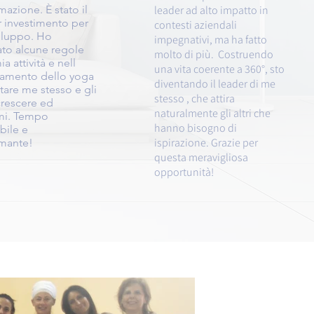
mazione. È stato il
leader ad alto impatto in
r investimento per
contesti aziendali
iluppo. Ho
impegnativi, ma ha fatto
ato alcune regole
molto di più. Costruendo
ia attività e nell
una vita coerente a 360°, sto
amento dello yoga
diventando il leader di me
tare me stesso e gli
stesso , che attira
 crescere ed
naturalmente gli altri che
mi. Tempo
hanno bisogno di
bile e
ispirazione. Grazie per
rmante!
questa meravigliosa
opportunità!