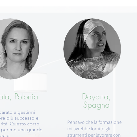
ata, Polonia
Dayana,
Spagna
arato a gestirmi
ere più successo e
Pensavo che la formazione
rità. Questo corso
mi avrebbe fornito gli
o per me una grande
strumenti per lavorare con
ura e