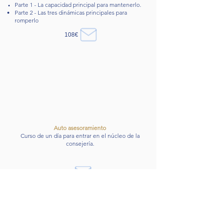
Parte 1 - La capacidad principal para mantenerlo.
​Parte 2 - Las tres dinámicas principales para
romperlo
108€
Auto asesoramiento
Curso de un día para entrar en el núcleo de la
consejería.
72€
El espíritu y la materia juntos en la
vida cotidiana