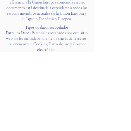
referencia a la Unión Europea contenida en este
documento está destinada a extenderse a todos los
estados miembros actuales de la Unión Europea y
el Espacio Económico Europeo.
Tipos de datos recopilados
Entre los Datos Personales recabados por este sitio
web, de forma independiente oa través de terceros,
se encuentran: Cookies, Datos de uso y Correo
electrónico.
Otros Datos Personales recopilados pueden
indicarse en otras secciones de esta política de
privacidad o mediante textos informativos que se
muestran al mismo tiempo que la recopilación de
los Datos.
Los datos personales pueden ser ingresados
voluntariamente por el usuario o recopilados
automáticamente mientras navega por este sitio
web.
Cualquier uso de Cookies, u otras herramientas de
seguimiento, por esta Aplicación o por los
propietarios de servicios de terceros utilizados por
esta Aplicación, a menos que se especifique lo
contrario, tiene el propósito de identificar al