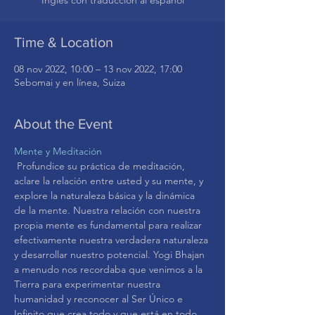
Time & Location
08 nov 2022, 10:00 – 13 nov 2022, 17:00
Sebomai y en línea, Suiza
About the Event
Mente y Meditación
 Profundice su práctica de meditación, 
aclare la relación entre usted y su mente, y 
explore la naturaleza básica y la dinámica 
de la mente. Nuestra relación con nuestra 
propia mente es fundamental para realizar 
efectivamente nuestra verdadera naturaleza 
y desarrollar nuestro potencial. Yogi Bhajan 
a menudo nos recordaba que venimos a la 
Tierra para experimentar nuestra 
humanidad y reconocer al Ser Único e 
Infinito que crea todo y que está en todo. 