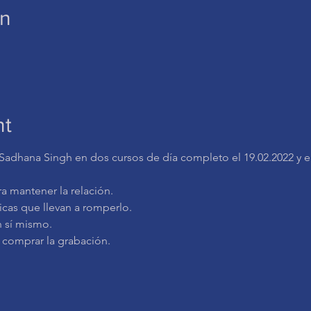
on
nt
adhana Singh en dos cursos de día completo el 19.02.2022 y el
ra mantener la relación.
micas que llevan a romperlo.
n sí mismo.
o comprar la grabación.