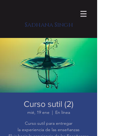
Sadhana Singh
Curso sutil (2)
mié, 19 ene
  |  
En línea
Curso sutil para entregar
la experiencia de las enseñanzas