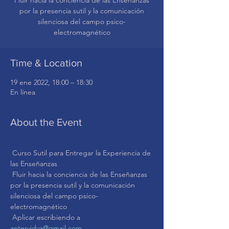
Fluir hacia la conciencia de las Enseñanzas
por la presencia sutil y la comunicación
silenciosa del campo psico-
Time & Location
19 ene 2022, 18:00 – 18:30
En línea
About the Event
 Curso Sutil para Entregar la Experiencia de 
las Enseñanzas
 Fluir hacia la conciencia de las Enseñanzas 
por la presencia sutil y la comunicación 
silenciosa del campo psico-
electromagnético
 Aplicar escribiendo a 
antervidya@gmail.com.