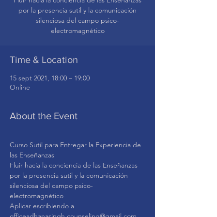
Fluir hacia la conciencia de las Enseñanzas
por la presencia sutil y la comunicación
silenciosa del campo psico-
Time & Location
15 sept 2021, 18:00 – 19:00
Online
About the Event
Curso Sutil para Entregar la Experiencia de 
las Enseñanzas
Fluir hacia la conciencia de las Enseñanzas 
por la presencia sutil y la comunicación 
silenciosa del campo psico-
electromagnético
Aplicar escribiendo a 
officeadhanasingh.counseling@gmail.com.