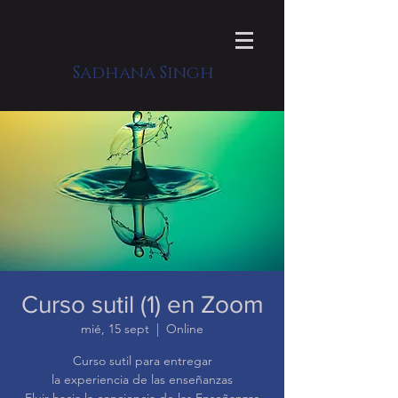
Sadhana Singh
Curso sutil (1) en Zoom
mié, 15 sept
  |  
Online
Curso sutil para entregar
la experiencia de las enseñanzas