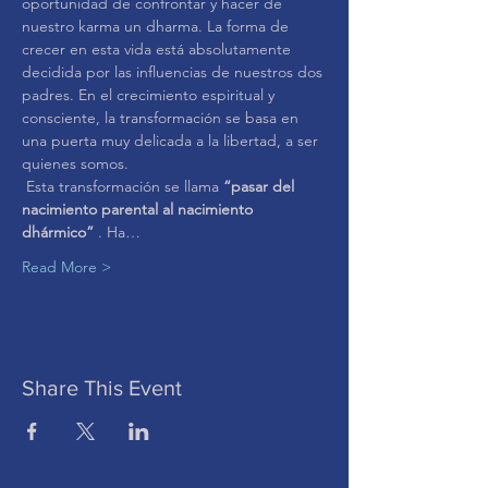
oportunidad de confrontar y hacer de 
nuestro karma un dharma. La forma de 
crecer en esta vida está absolutamente 
decidida por las influencias de nuestros dos 
padres. En el crecimiento espiritual y 
consciente, la transformación se basa en 
una puerta muy delicada a la libertad, a ser 
quienes somos.
 Esta transformación se llama 
“pasar del 
nacimiento parental al nacimiento 
dhármico”
 . Ha…
Read More >
Share This Event