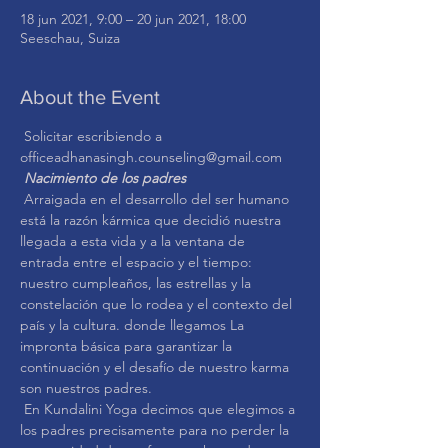
18 jun 2021, 9:00 – 20 jun 2021, 18:00
Seeschau, Suiza
About the Event
 Solicitar escribiendo a 
officeadhanasingh.counseling@gmail.com
Nacimiento de los padres
 Arraigada en el desarrollo del ser humano 
está la razón kármica que decidió nuestra 
llegada a esta vida y a la ventana de 
entrada entre el espacio y el tiempo: 
nuestro cumpleaños, las estrellas y la 
constelación que lo rodea y el contexto del 
país y la cultura. donde llegamos La 
impronta básica para garantizar la 
continuación y el desafío de nuestro karma 
son nuestros padres.
 En Kundalini Yoga decimos que elegimos a 
los padres precisamente para no perder la 