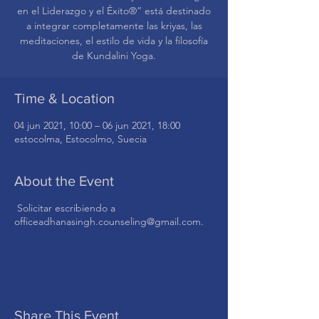
en el Liderazgo y el Éxito®” está destinado
a integrar completamente las kriyas, las
meditaciones, el estilo de vida y la filosofía
de Kundalini Yoga.
Time & Location
04 jun 2021, 10:00 – 06 jun 2021, 18:00
estocolma, Estocolmo, Suecia
About the Event
Solicitar escribiendo a
officeadhanasingh.counseling@gmail.com.
Share This Event