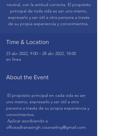
neutral, con la actitud correcta. El propósito
principal de toda vida es ser uno mismo,
expresarlo y ser útil a otra persona a través
de su propia experiencia y conocimientos.
Time & Location
23 abr 2022, 9:00 – 28 abr 2022, 18:00
en línea
About the Event
 El propósito principal en cada vida es ser 
uno mismo, expresarlo y ser útil a otra 
persona a través de su propia experiencia y 
conocimientos.
 Aplicar escribiendo a 
officeadhanasingh.counseling@gmail.com.