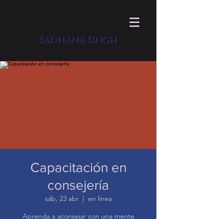
Sadhana Singh
Capacitación en
consejería
sáb, 23 abr
  |  
en línea
Aprenda a aconsejar con una mente