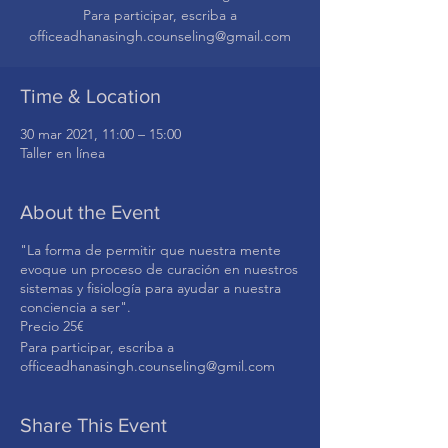
Para participar, escriba a
officeadhanasingh.counseling@gmail.com
Time & Location
30 mar 2021, 11:00 – 15:00
Taller en línea
About the Event
"La forma de permitir que nuestra mente
evoque un proceso de curación en nuestros
sistemas y fisiología para ayudar a nuestra
conciencia a ser".
Precio 25€
Para participar, escriba a
officeadhanasingh.counseling@gmil.com
Share This Event