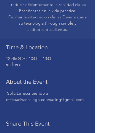
Traducir eficientemente la realidad de las
Enseñanzas en la vida práctica.
Facilitar la integración de las Enseñanzas y
su tecnología through simple y
actitudes desafiantes.
Time & Location
12 dic 2020, 10:00 – 13:00
en línea
About the Event
 Solicitar escribiendo a 
officeadhanasingh.counseling@gmail.com.
Share This Event