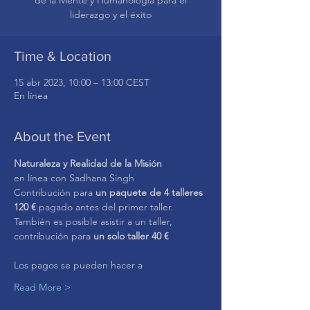
de la Mente y Humanología para el
liderazgo y el éxito
Time & Location
15 abr 2023, 10:00 – 13:00 CEST
En línea
About the Event
Naturaleza y Realidad de la Misión 
en línea con Sadhana Singh
Contribución para 
un paquete de 4 talleres 
120 € 
pagado antes del primer taller.
También es posible asistir a un taller, 
contribución para 
un solo taller 40 €
Los pagos se pueden hacer a
Read More >