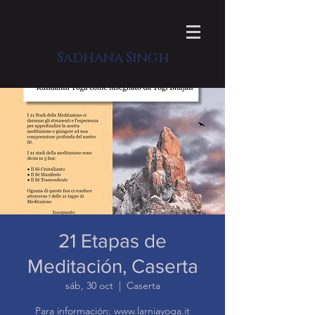
Sadhana Singh
21 Etapas de
Meditación, Caserta
sáb, 30 oct
  |  
Caserta
Para información: www.larniayoga.it