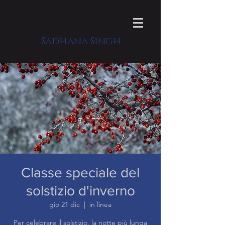
Sadhana Singh
Classe speciale del
solstizio d'inverno
gio 21 dic
  |  
in linea
Per celebrare il solstizio, la notte più lunga