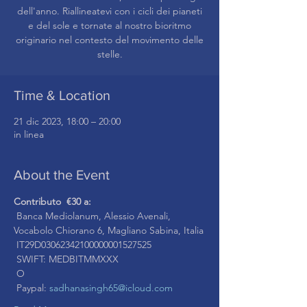
dell'anno. Riallineatevi con i cicli dei pianeti
e del sole e tornate al nostro bioritmo
originario nel contesto del movimento delle
stelle.
Time & Location
21 dic 2023, 18:00 – 20:00
in linea
About the Event
Contributo  €30 a:
 Banca Mediolanum, Alessio Avenali, 
Vocabolo Chiorano 6, Magliano Sabina, Italia
 IT29D03062342100000001527525
 SWIFT: MEDBITMMXXX
 O
 Paypal: 
sadhanasingh65@icloud.com