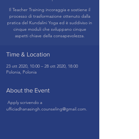
Il Teacher Training incoraggia e sostiene il
processo di trasformazione ottenuto dalla
pratica del Kundalini Yoga ed è suddiviso in
cinque moduli che sviluppano cinque
aspetti chiave della consapevolezza.
Time & Location
23 ott 2020, 10:00 – 28 ott 2020, 18:00
Polonia, Polonia
About the Event
 Apply scrivendo a 
ufficiadhanasingh.counseling@gmail.com.