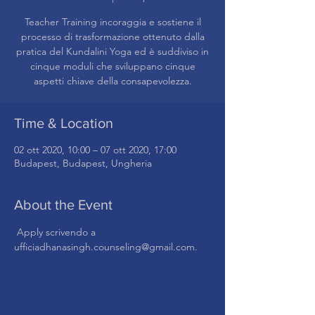
​Teacher Training incoraggia e sostiene il
processo di trasformazione ottenuto dalla
pratica del Kundalini Yoga ed è suddiviso in
cinque moduli che sviluppano cinque
Time & Location
02 ott 2020, 10:00 – 07 ott 2020, 17:00
Budapest, Budapest, Ungheria
About the Event
 Apply scrivendo a 
ufficiadhanasingh.counseling@gmail.com.