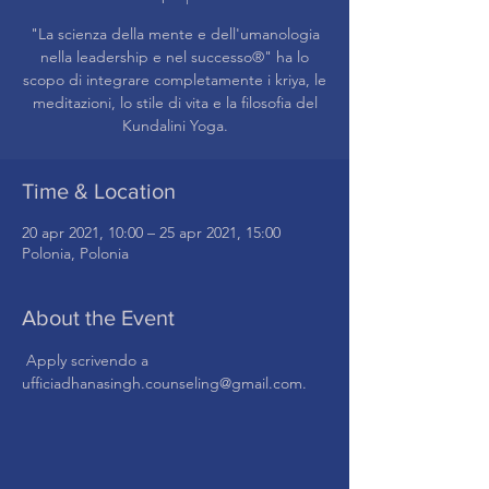
"La scienza della mente e dell'umanologia
nella leadership e nel successo®" ha lo
scopo di integrare completamente i kriya, le
meditazioni, lo stile di vita e la filosofia del
Kundalini Yoga.
Time & Location
20 apr 2021, 10:00 – 25 apr 2021, 15:00
Polonia, Polonia
About the Event
 Apply scrivendo a 
ufficiadhanasingh.counseling@gmail.com.