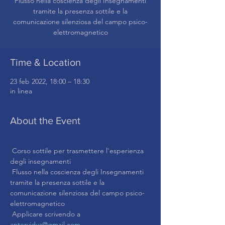
Flusso nella coscienza degli Insegnamenti
tramite la presenza sottile e la
comunicazione silenziosa del campo psico-
Time & Location
23 feb 2022, 18:00 – 18:30
in linea
About the Event
 Corso sottile per trasmettere l'esperienza 
degli insegnamenti
 Flusso nella coscienza degli Insegnamenti 
tramite la presenza sottile e la 
comunicazione silenziosa del campo psico-
elettromagnetico
 Applicare scrivendo a 
antervidya@gmail.com.