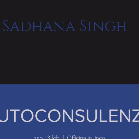
Sadhana Singh
UTOCONSULEN
sab 13 feb
  |  
Officina in linea