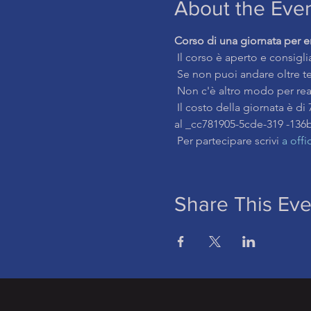
About the Eve
Corso di una giornata per e
 Il corso è aperto e consiglia
 Se non puoi andare oltre t
 Non c'è altro modo per reali
 Il costo della giornata è di 70 € che verranno sottratti dal prezzo del corso di Counseling ( July 2021/April 2022) 
al _cc781905-5cde-319 -136
 Per partecipare scrivi 
a off
Share This Eve