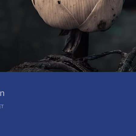
on
ET