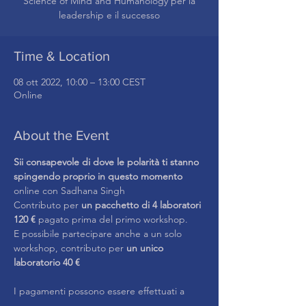
Science of Mind and Humanology per la
leadership e il successo
Time & Location
08 ott 2022, 10:00 – 13:00 CEST
Online
About the Event
Sii consapevole di dove le polarità ti stanno 
spingendo proprio in questo momento
online con Sadhana Singh
Contributo per 
un pacchetto di 4 laboratori 
120 € 
pagato prima del primo workshop.
E possibile partecipare anche a un solo 
workshop, contributo per 
un unico 
laboratorio 40 €
I pagamenti possono essere effettuati a