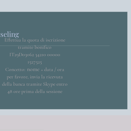
seling
Effettua la quota di iscrizione
tramite bonifico
IT29D03062 34210 00000
1527525
nome
Concetto:
+ data / ora
per favore, invia la ricevuta
della banca tramite Skype entro
48 ore prima della sessione