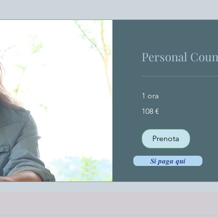
Personal Coun
1 ora
108
108 €
euro
Prenota
Si paga qui